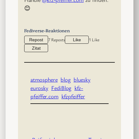
😊
Fediverse-Reaktionen
7 Reposts
1 Like
Repost
Like
Zitat
atmosphere
blog
bluesky
eurosky
FediBlog
kfz-
pfeiffer.com
kfzpfeiffer