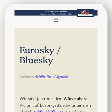
Zum
Inhalt
springen
Eurosky /
Bluesky
Verfasst von
KfzPfeiffer
in
Allgemein
Wir sind jetzt mit dem
ATmosphere
-
Plugin auf Eurosky/Bluesky unter dem
Handle
@kfz-pfeiffer.com
zu finden.