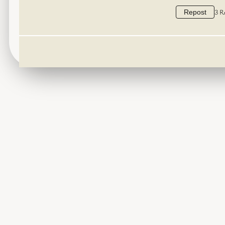
3 R
Repost