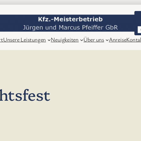
rt
Unsere Leistungen
Neuigkeiten
Über uns
Anreise
Konta
htsfest