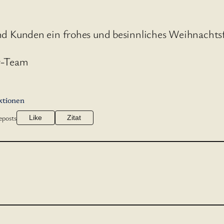
d Kunden ein frohes und besinnliches Weihnachtsfe
er-Team
ktionen
eposts
Like
Zitat